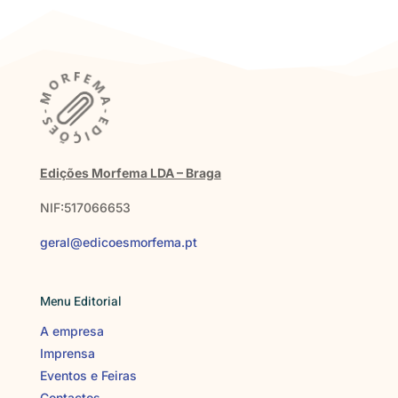
Edições Morfema LDA – Braga
NIF:517066653
geral@edicoesmorfema.pt
Menu Editorial
A empresa
Imprensa
Eventos e Feiras
Contactos