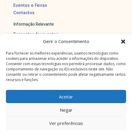
Eventos e Feiras
Contactos
Informação Relevante
Perguntas frequentes
Gerir o Consentimento
Política de privacidade
Política de cookies
Para fornecer as melhores experiências, usamos tecnologias como
Política de trocas e devoluções
cookies para armazenar e/ou aceder a informações do dispositivo.
Resolução de litígios
Consentir com essas tecnologias nos permitirá processar dados, como
comportamento de navegação ou IDs exclusivos neste site. Não
Termos e condições
consentir ou retirar o consentimento pode afetar negativamante certos
recursos e funções.
Aceitar
Negar
Ver preferências
Edições Morfema LDA © Todos os direitos reservados