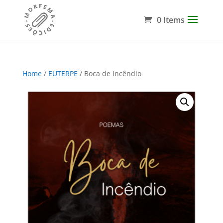
0 Items
Home
/
EUTERPE
/ Boca de Incêndio