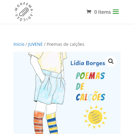
0 Items
Início
/
JUVENE
/ Poemas de calções