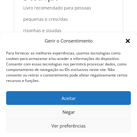
Livro recomendado para pessoas
pequenas e crescidas
risonhas e sisudas
Gerir o Consentimento
carecas e cabeludas
abelhudas e divertidas.
Para fornecer as melhores experiências, usamos tecnologias como
cookies para armazenar e/ou aceder a informações do dispositivo.
Consentir com essas tecnologias nos permitirá processar dados, como
Poemas de calções
comportamento de navegação ou IDs exclusivos neste site. Não
consentir ou retirar o consentimento pode afetar negativamante certos
que servem também
recursos e funções.
a quem usa saias ou calças compridas.
Aceitar
Negar
Ver preferências
Edições Morfema LDA © Todos os direitos reservados