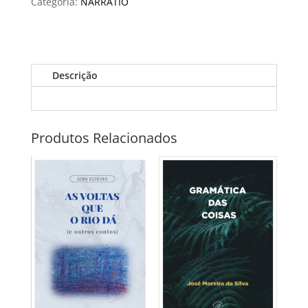
do
Categoria:
NARRATIO
abade
de
Soutelo
Descrição
Produtos Relacionados