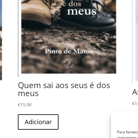
Quem sai aos seus é dos
A
meus
€
1
€
15.00
Adicionar
Para fornec
armazenar e