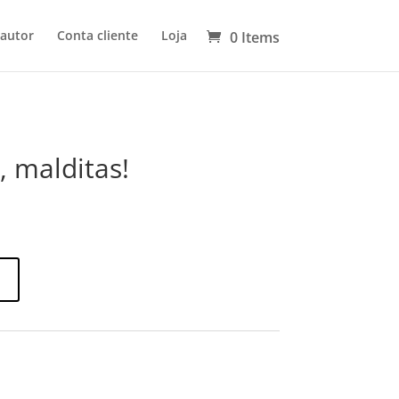
 autor
Conta cliente
Loja
0 Items
, malditas!