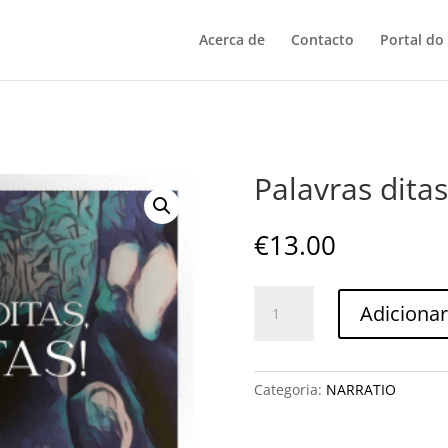
Acerca de
Contacto
Portal do
Palavras ditas
€
13.00
Quantidade
Adicionar
de
Palavras
ditas,
malditas!
Categoria:
NARRATIO